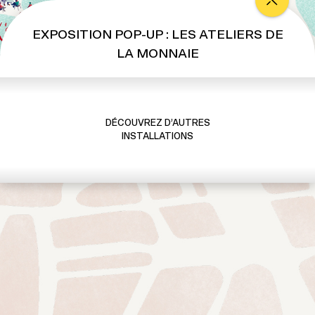
s
A
EXPOSITION POP-UP : LES ATELIERS DE
t
LA MONNAIE
e
l
i
e
DÉCOUVREZ D’AUTRES
r
INSTALLATIONS
s
d
e
l
a
M
o
n
n
a