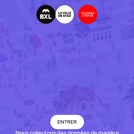
R
G
P
D
ENTRER
Nous collectons des données de manière