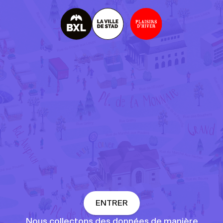
R
G
P
D
ENTRER
Nous collectons des données de manière