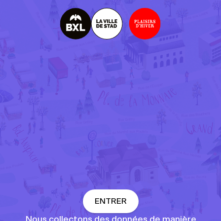
R
G
P
D
ENTRER
Nous collectons des données de manière