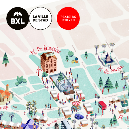
L
A
G
R
A
N
D
E
R
O
U
E