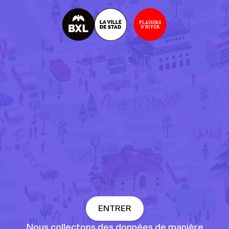
R
G
P
D
ENTRER
Nous collectons des données de manière