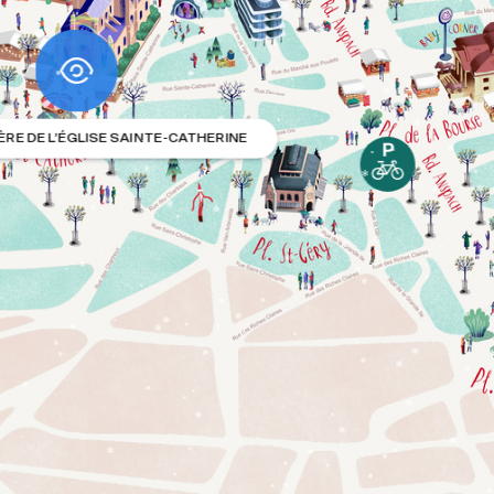
L
I
S
E
S
A
I
N
T
E
-
C
A
T
H
E
R
I