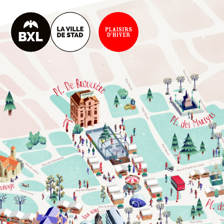
M
I
S
E
E
N
L
U
M
I
È
R
E
D
E
L
’
É
G