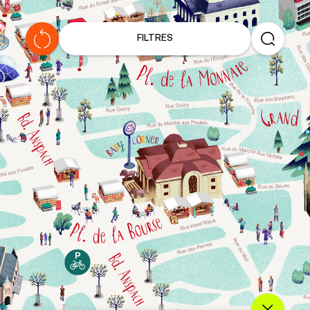
L
e
FILTRES
s
a
p
é
r
o
s
d
e
P
h
i
l
o
m
è
n