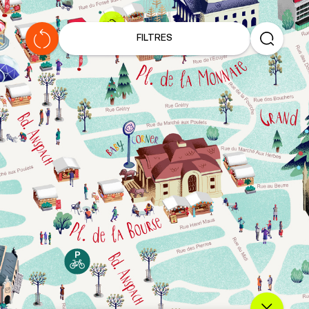
S
a
FILTRES
v
e
u
r
s
d
u
P
l
a
t
P
a
y
s