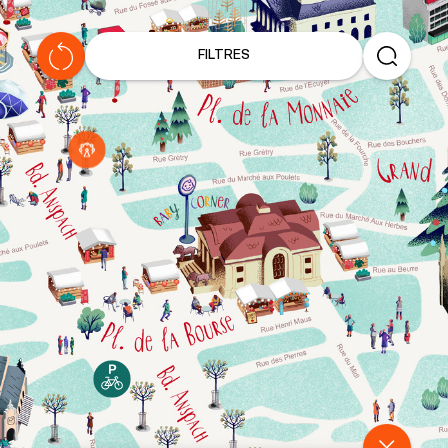
V
I
FILTRES
A
G
E
C
H
I
L
L