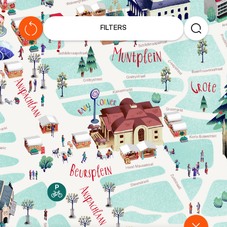
I
C
FILTERS
E
M
O
N
S
T
E
R