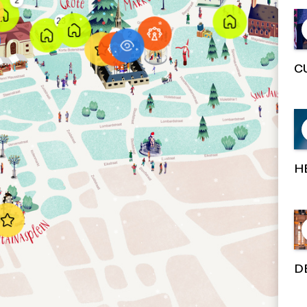
C
H
D