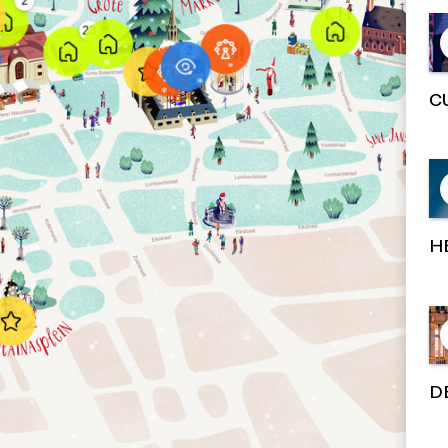
C
H
D