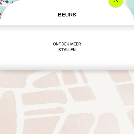
t
i
BEURS
l
l
e
r
ONTDEK MEER
y
STALLEN